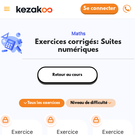
Se connecter
Maths
Exercices corrigés: Suites
numériques
Retour au cours
Tous les exercices
Niveau de difficulté
Exercice
Exercice
Exercice