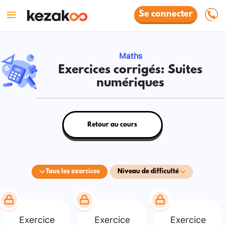
Se connecter
Maths
Exercices corrigés: Suites
numériques
Retour au cours
Tous les exercices
Niveau de difficulté
Exercice
Exercice
Exercice