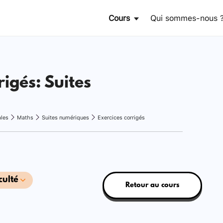
Cours
Qui sommes-nous 
rigés: Suites
ales
Maths
Suites numériques
Exercices corrigés
culté
Retour au cours