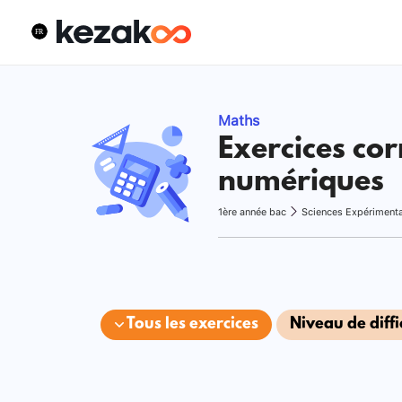
Maths
Exercices cor
numériques
1ère année bac
Sciences Expériment
Tous les exercices
Niveau de diffi