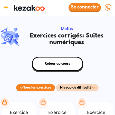
Se connecter
Maths
Exercices corrigés: Suites
numériques
Retour au cours
Tous les exercices
Niveau de difficulté
Exercice
Exercice
Exercice