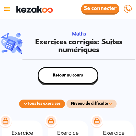
Se connecter
Maths
Exercices corrigés: Suites
numériques
Retour au cours
Tous les exercices
Niveau de difficulté
Exercice
Exercice
Exercice