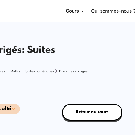
Cours
Qui sommes-nous 
rigés: Suites
ales
Maths
Suites numériques
Exercices corrigés
culté
Retour au cours