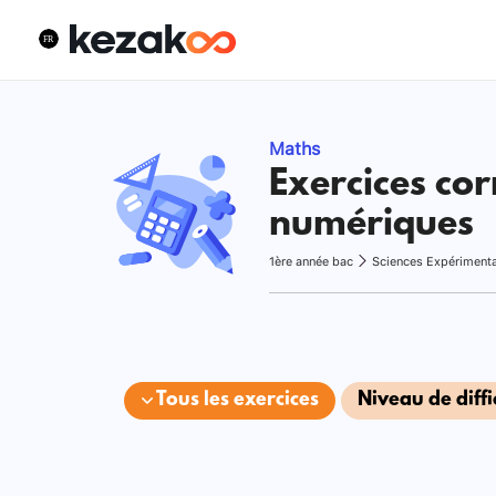
Maths
Exercices cor
numériques
1ère année bac
Sciences Expériment
Tous les exercices
Niveau de diffi