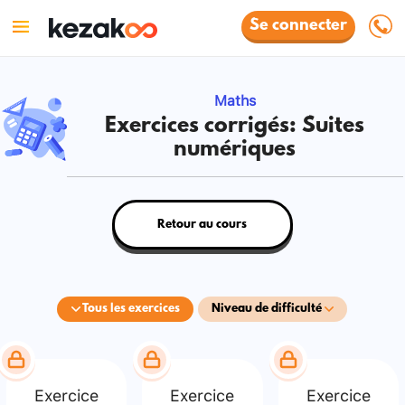
Se connecter
Maths
Exercices corrigés: Suites
numériques
Retour au cours
Tous les exercices
Niveau de difficulté
Exercice
Exercice
Exercice