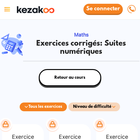
Se connecter
Maths
Exercices corrigés: Suites
numériques
Retour au cours
Tous les exercices
Niveau de difficulté
Exercice
Exercice
Exercice