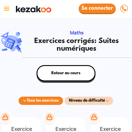
Se connecter
Maths
Exercices corrigés: Suites
numériques
Retour au cours
Tous les exercices
Niveau de difficulté
Exercice
Exercice
Exercice