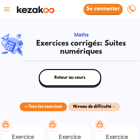
Se connecter
Maths
Exercices corrigés: Suites
numériques
Retour au cours
Tous les exercices
Niveau de difficulté
Exercice
Exercice
Exercice