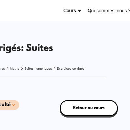
Cours
Qui sommes-nous 
rigés: Suites
ales
Maths
Suites numériques
Exercices corrigés
culté
Retour au cours