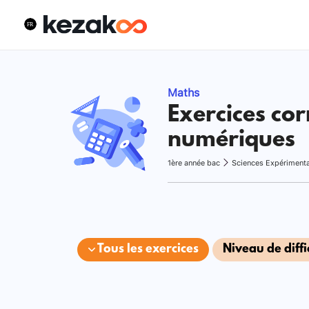
Maths
Exercices cor
numériques
1ère année bac
Sciences Expériment
Tous les exercices
Niveau de diffi