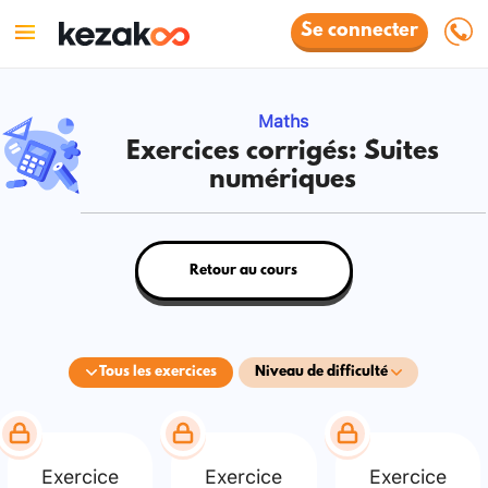
Se connecter
Maths
Exercices corrigés: Suites
numériques
Retour au cours
Tous les exercices
Niveau de difficulté
Exercice
Exercice
Exercice