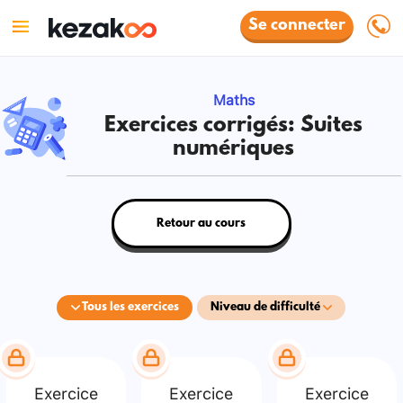
Se connecter
Maths
Exercices corrigés: Suites
numériques
Retour au cours
Tous les exercices
Niveau de difficulté
Exercice
Exercice
Exercice