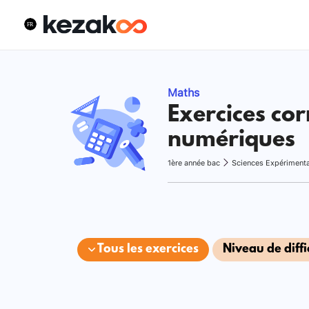
Maths
Exercices cor
numériques
1ère année bac
Sciences Expériment
Tous les exercices
Niveau de diffi