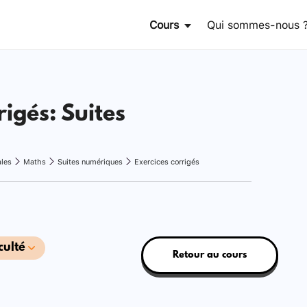
Cours
Qui sommes-nous 
rigés: Suites
ales
Maths
Suites numériques
Exercices corrigés
culté
Retour au cours