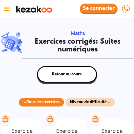
Se connecter
Maths
Exercices corrigés: Suites
numériques
Retour au cours
Tous les exercices
Niveau de difficulté
Exercice
Exercice
Exercice