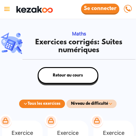
Se connecter
Maths
Exercices corrigés: Suites
numériques
Retour au cours
Tous les exercices
Niveau de difficulté
Exercice
Exercice
Exercice