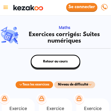
Se connecter
Maths
Exercices corrigés: Suites
numériques
Retour au cours
Tous les exercices
Niveau de difficulté
Exercice
Exercice
Exercice