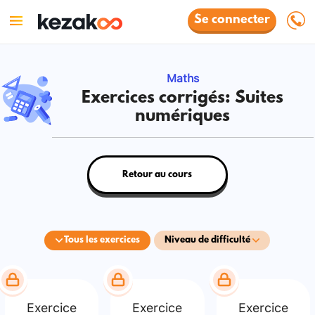
Se connecter
Maths
Exercices corrigés: Suites
numériques
Retour au cours
Tous les exercices
Niveau de difficulté
Exercice
Exercice
Exercice