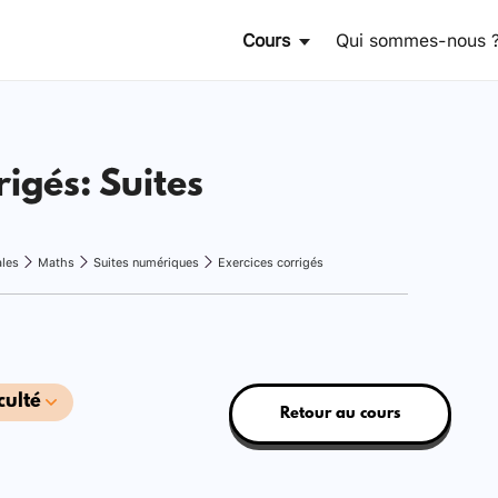
Cours
Qui sommes-nous 
rigés: Suites
ales
Maths
Suites numériques
Exercices corrigés
culté
Retour au cours