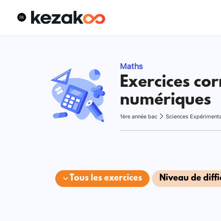
Maths
Exercices cor
numériques
1ère année bac
Sciences Expériment
Tous les exercices
Niveau de diffi