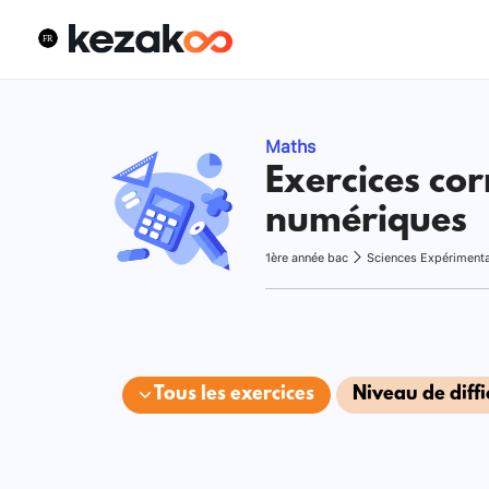
Maths
Exercices cor
numériques
1ère année bac
Sciences Expériment
Tous les exercices
Niveau de diffi