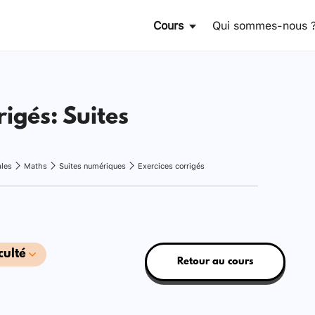
Cours
Qui sommes-nous 
rigés: Suites
ales
Maths
Suites numériques
Exercices corrigés
culté
Retour au cours