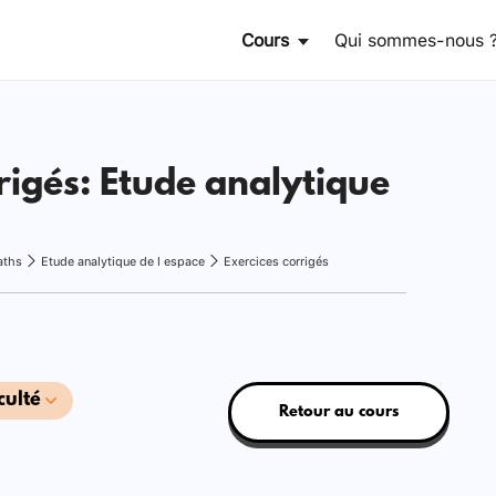
Cours
Qui sommes-nous 
rigés: Etude analytique
aths
Etude analytique de l espace
Exercices corrigés
culté
Retour au cours