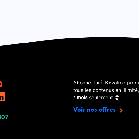
Abonne-toi à Kezakoo premi
tous les contenus en illimité
/ mois
seulement 😎
Voir nos offres
407