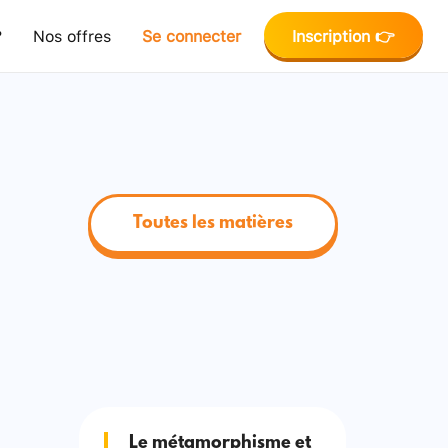
?
Nos offres
Se connecter
Inscription 👉
Toutes les matières
Le métamorphisme et