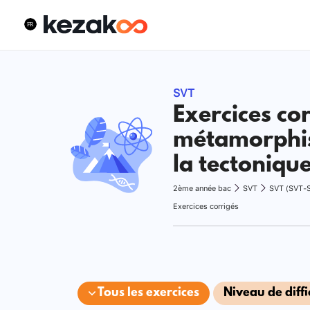
SVT
Exercices cor
métamorphis
la tectoniqu
2ème année bac
SVT
SVT (SVT-
Exercices corrigés
Tous les exercices
Niveau de diffi