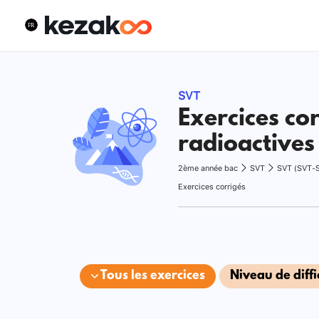
SVT
Exercices co
radioactives 
2ème année bac
SVT
SVT (SVT-
Exercices corrigés
Tous les exercices
Niveau de diffi