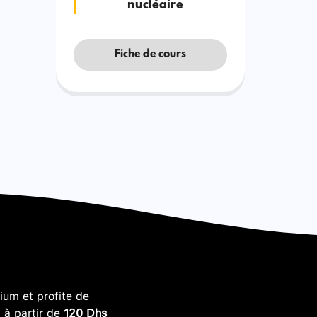
nucléaire
Fiche de cours
um et profite de
, à partir de
120 Dhs