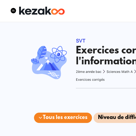
SVT
Exercices cor
l'informatio
2ème année bac
Sciences Math A
Exercices corrigés
Tous les exercices
Niveau de diffi