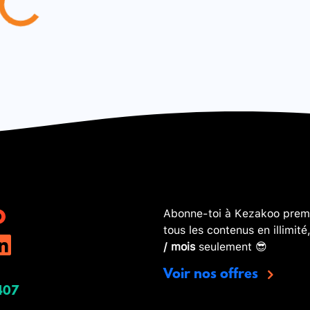
Abonne-toi à Kezakoo premi
tous les contenus en illimité
/ mois
seulement 😎
Voir nos offres
407