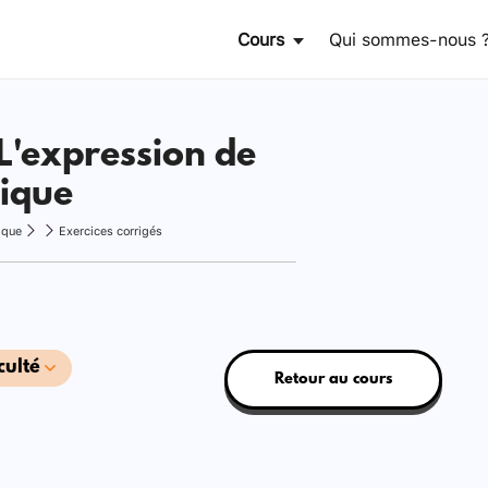
Cours
Qui sommes-nous 
 L'expression de
tique
ique
Exercices corrigés
culté
Retour au cours