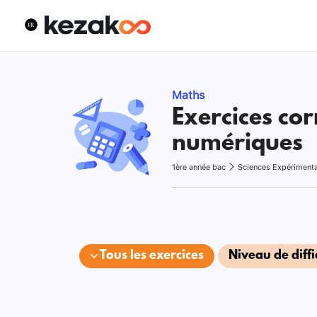
Maths
Exercices cor
numériques
1ère année bac
Sciences Expériment
Tous les exercices
Niveau de diffi