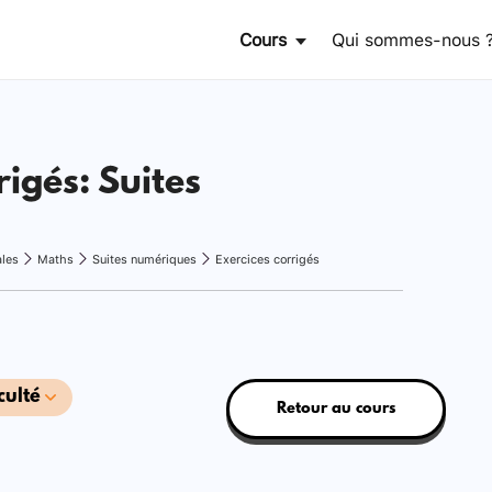
Cours
Qui sommes-nous 
rigés: Suites
ales
Maths
Suites numériques
Exercices corrigés
culté
Retour au cours