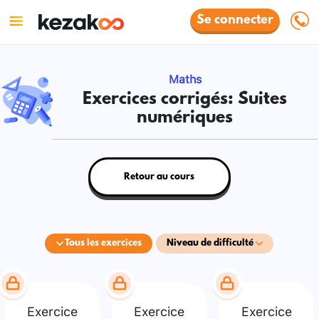
Se connecter
Maths
Exercices corrigés: Suites
numériques
Retour au cours
Tous les exercices
Niveau de difficulté
Exercice
Exercice
Exercice