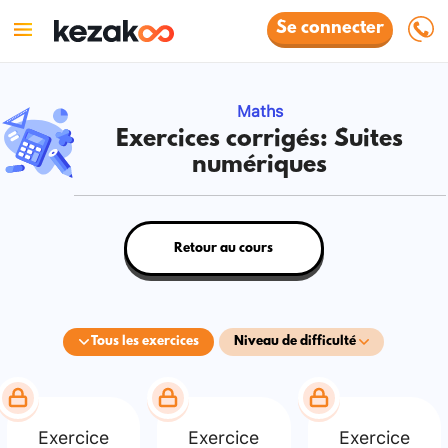
Se connecter
Maths
Exercices corrigés: Suites
numériques
Retour au cours
Tous les exercices
Niveau de difficulté
Exercice
Exercice
Exercice