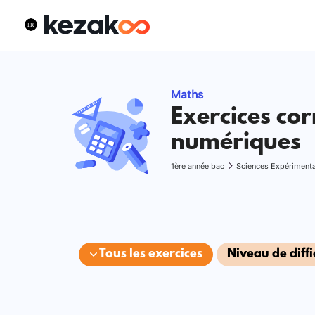
Maths
Exercices cor
numériques
1ère année bac
Sciences Expériment
Tous les exercices
Niveau de diffi