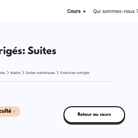
Cours
Qui sommes-nous 
rigés: Suites
ales
Maths
Suites numériques
Exercices corrigés
culté
Retour au cours