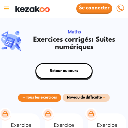
Se connecter
Maths
Exercices corrigés: Suites
numériques
Retour au cours
Tous les exercices
Niveau de difficulté
Exercice
Exercice
Exercice