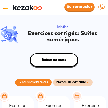
Se connecter
Maths
Exercices corrigés: Suites
numériques
Retour au cours
Tous les exercices
Niveau de difficulté
Exercice
Exercice
Exercice