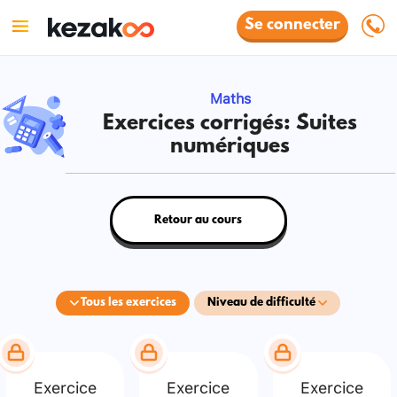
Se connecter
Maths
Exercices corrigés: Suites
numériques
Retour au cours
Tous les exercices
Niveau de difficulté
Exercice
Exercice
Exercice