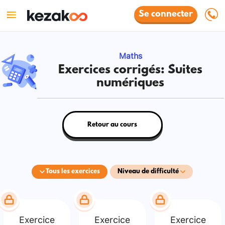
Se connecter
Maths
Exercices corrigés: Suites
numériques
Retour au cours
Tous les exercices
Niveau de difficulté
Exercice
Exercice
Exercice