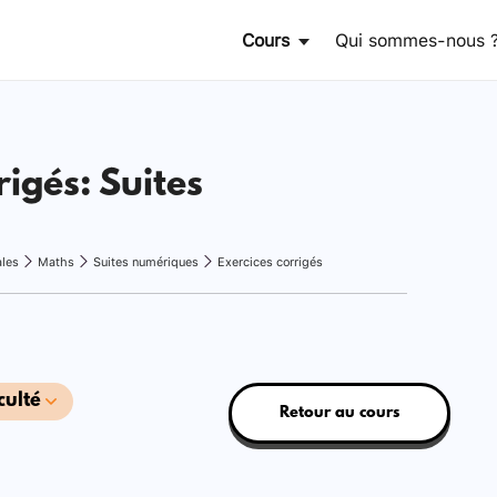
Cours
Qui sommes-nous 
rigés: Suites
ales
Maths
Suites numériques
Exercices corrigés
culté
Retour au cours