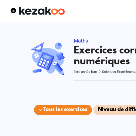
Maths
Exercices cor
numériques
1ère année bac
Sciences Expériment
Tous les exercices
Niveau de diffi