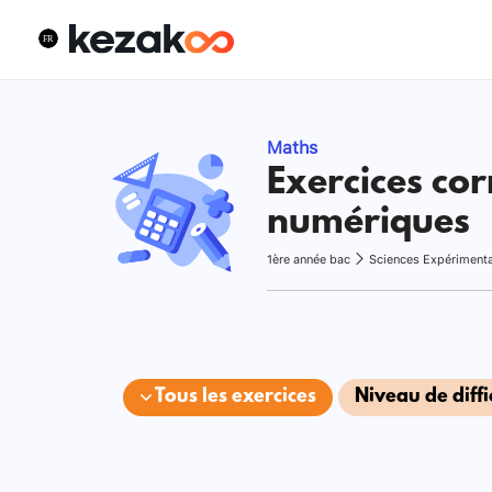
Maths
Exercices cor
numériques
1ère année bac
Sciences Expériment
Tous les exercices
Niveau de diffi