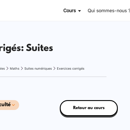
Cours
Qui sommes-nous 
rigés: Suites
ales
Maths
Suites numériques
Exercices corrigés
culté
Retour au cours