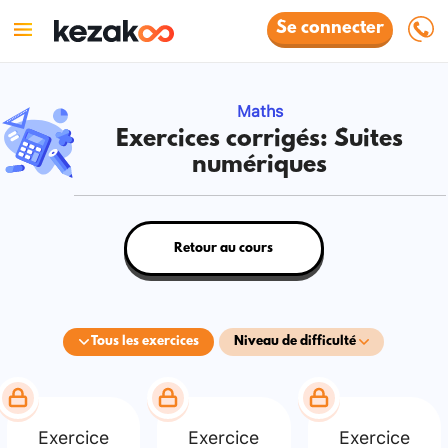
Se connecter
Maths
Exercices corrigés: Suites
numériques
Retour au cours
Tous les exercices
Niveau de difficulté
Exercice
Exercice
Exercice