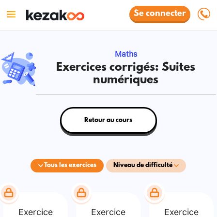
Se connecter
Maths
Exercices corrigés: Suites
numériques
Retour au cours
Tous les exercices
Niveau de difficulté
Exercice
Exercice
Exercice