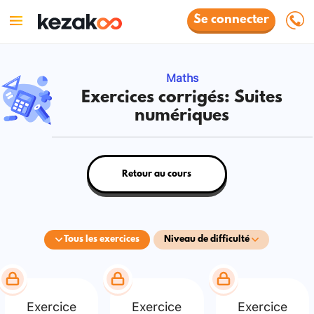
Se connecter
Maths
Exercices corrigés: Suites
numériques
Retour au cours
Tous les exercices
Niveau de difficulté
Exercice
Exercice
Exercice