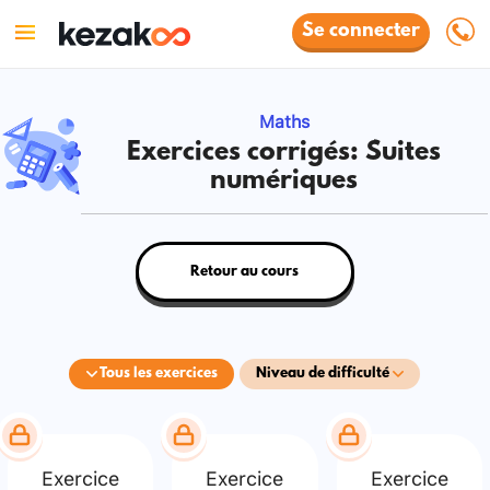
Se connecter
Maths
Exercices corrigés: Suites
numériques
Retour au cours
Tous les exercices
Niveau de difficulté
Exercice
Exercice
Exercice