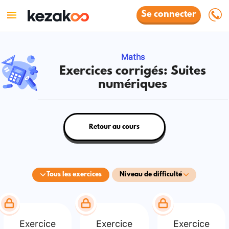
Se connecter
Maths
Exercices corrigés: Suites
numériques
Retour au cours
Tous les exercices
Niveau de difficulté
Exercice
Exercice
Exercice