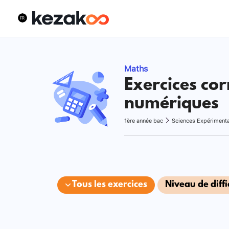
Maths
Exercices cor
numériques
1ère année bac
Sciences Expériment
Tous les exercices
Niveau de diffi