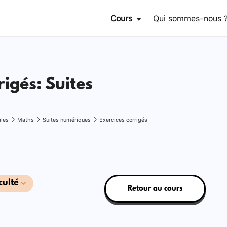
Cours
Qui sommes-nous 
rigés: Suites
ales
Maths
Suites numériques
Exercices corrigés
culté
Retour au cours