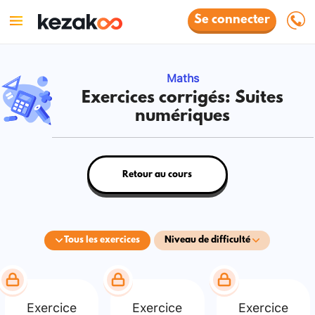
Se connecter
Maths
Exercices corrigés: Suites
numériques
Retour au cours
Tous les exercices
Niveau de difficulté
Exercice
Exercice
Exercice