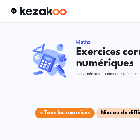
Maths
Exercices cor
numériques
1ère année bac
Sciences Expériment
Tous les exercices
Niveau de diffi