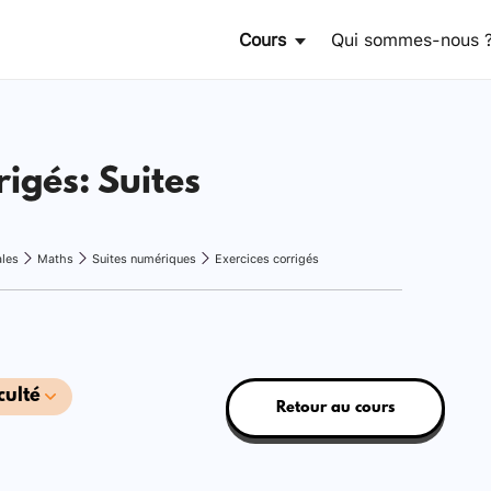
Cours
Qui sommes-nous 
rigés: Suites
ales
Maths
Suites numériques
Exercices corrigés
culté
Retour au cours