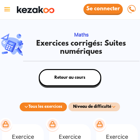
Se connecter
Maths
Exercices corrigés: Suites
numériques
Retour au cours
Tous les exercices
Niveau de difficulté
Exercice
Exercice
Exercice