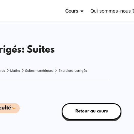
Cours
Qui sommes-nous 
rigés: Suites
ales
Maths
Suites numériques
Exercices corrigés
culté
Retour au cours