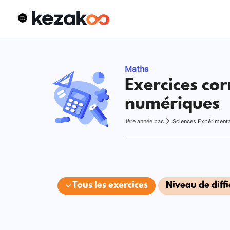
Maths
Exercices cor
numériques
1ère année bac
Sciences Expériment
Tous les exercices
Niveau de diffi