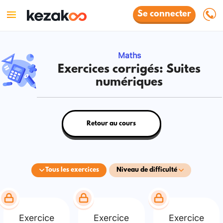
Se connecter
Maths
Exercices corrigés: Suites
numériques
Retour au cours
Tous les exercices
Niveau de difficulté
Exercice
Exercice
Exercice