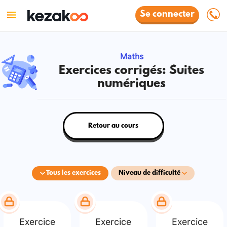
Se connecter
Maths
Exercices corrigés: Suites
numériques
Retour au cours
Tous les exercices
Niveau de difficulté
Exercice
Exercice
Exercice