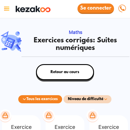
Se connecter
Maths
Exercices corrigés: Suites
numériques
Retour au cours
Tous les exercices
Niveau de difficulté
Exercice
Exercice
Exercice