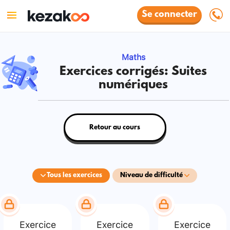
Se connecter
Maths
Exercices corrigés: Suites
numériques
Retour au cours
Tous les exercices
Niveau de difficulté
Exercice
Exercice
Exercice